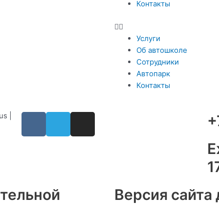
Контакты
Услуги
Об автошколе
Сотрудники
Автопарк
Контакты
V
T
I
s |
+
k
e
n
l
s
Е
e
t
1
g
a
r
g
a
r
ательной
Версия сайта
m
a
m