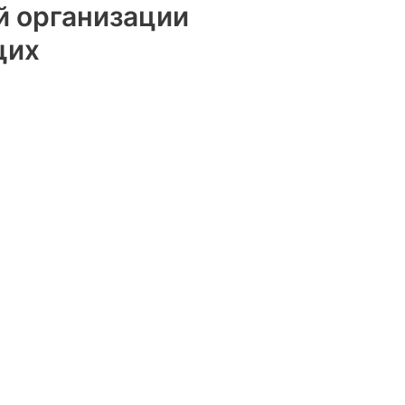
й организации
щих